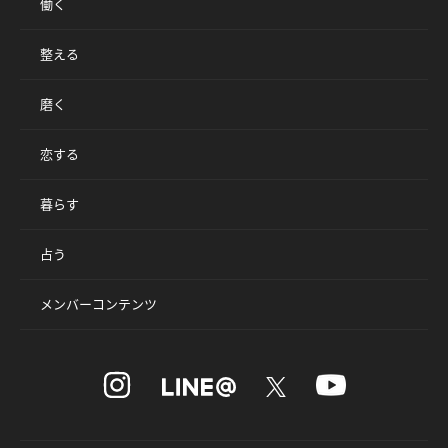
働く
整える
磨く
恋する
暮らす
占う
メンバーコンテンツ