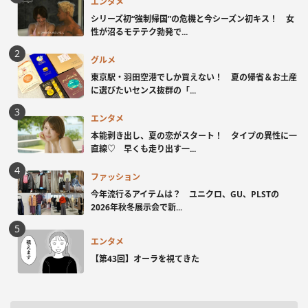
エンタメ
シリーズ初“強制帰国”の危機と今シーズン初キス！ 女
性が沼るモテテク勃発で...
グルメ
東京駅・羽田空港でしか買えない！ 夏の帰省＆お土産
に選びたいセンス抜群の「...
エンタメ
本能剥き出し、夏の恋がスタート！ タイプの異性に一
直線♡ 早くも走り出す一...
ファッション
今年流行るアイテムは？ ユニクロ、GU、PLSTの
2026年秋冬展示会で新...
エンタメ
【第43回】オーラを視てきた