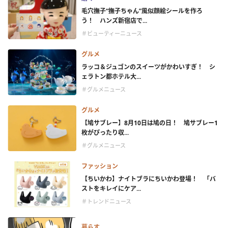
毛穴撫子“撫子ちゃん”風似顔絵シールを作ろ
う！ ハンズ新宿店で...
＃ビューティーニュース
グルメ
ラッコ＆ジュゴンのスイーツがかわいすぎ！ シ
ェラトン都ホテル大...
＃グルメニュース
グルメ
【鳩サブレー】8月10日は鳩の日！ 鳩サブレー1
枚がぴったり収...
＃グルメニュース
ファッション
【ちいかわ】ナイトブラにちいかわ登場！ 「バ
ストをキレイにケア...
＃トレンドニュース
暮らす