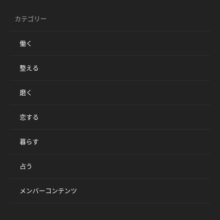
カテゴリー
働く
整える
磨く
恋する
暮らす
占う
メンバーコンテンツ