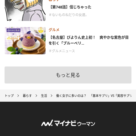
【第748話】信じちゃった
＃ないものねだりの女達。
グルメ
【名古屋】ぴよりん史上初！ 爽やかな紫色が目
を引く「ブルーベリ...
＃グルメニュース
もっと見る
トップ
暮らす
生活
働く女子に多いのは？ 「基本サプリ」VS「美容サプリ」