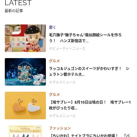
LATEST
最新の記事
磨く
毛穴撫子“撫子ちゃん”風似顔絵シールを作ろ
う！ ハンズ新宿店で...
＃ビューティーニュース
グルメ
ラッコ＆ジュゴンのスイーツがかわいすぎ！ シ
ェラトン都ホテル大...
＃グルメニュース
グルメ
【鳩サブレー】8月10日は鳩の日！ 鳩サブレー1
枚がぴったり収...
＃グルメニュース
ファッション
【ちいかわ】ナイトブラにちいかわ登場！ 「バ