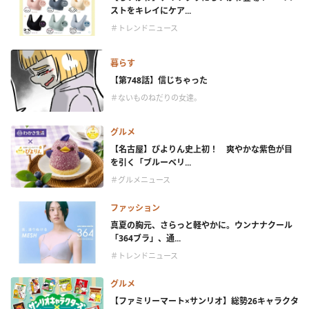
ストをキレイにケア...
＃トレンドニュース
暮らす
【第748話】信じちゃった
＃ないものねだりの女達。
グルメ
【名古屋】ぴよりん史上初！ 爽やかな紫色が目
を引く「ブルーベリ...
＃グルメニュース
ファッション
真夏の胸元、さらっと軽やかに。ウンナナクール
「364ブラ」、通...
＃トレンドニュース
グルメ
【ファミリーマート×サンリオ】総勢26キャラクタ