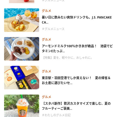
＃グルメニュース
グルメ
暑い日に飲みたい爽快ドリンクも。J.S. PANCAKE
CA...
＃グルメニュース
グルメ
アーモンドミルク100％かき氷が絶品！ 池袋でビ
タミンEたっぷ...
【特集】夏を、軽やかに、おしゃれに。
グルメ
東京駅・羽田空港でしか買えない！ 夏の帰省＆
お土産に選びたいセ...
グルメ
【スタバ新作】贅沢カスタマイズで楽しむ、夏の
フルーティーご褒美...
＃わたしのグルメ日記