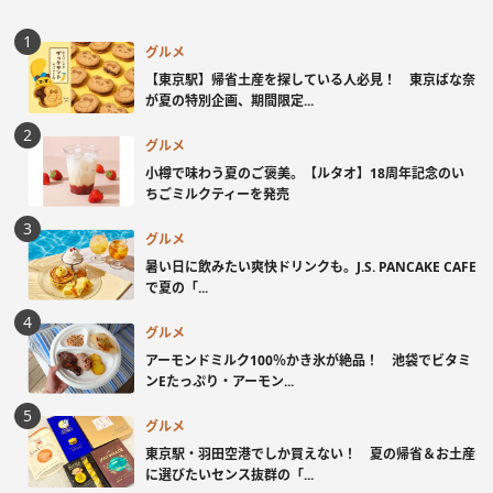
グルメ
【東京駅】帰省土産を探している人必見！ 東京ばな奈
が夏の特別企画、期間限定...
グルメ
小樽で味わう夏のご褒美。【ルタオ】18周年記念のい
ちごミルクティーを発売
グルメ
暑い日に飲みたい爽快ドリンクも。J.S. PANCAKE CAFE
で夏の「...
グルメ
アーモンドミルク100％かき氷が絶品！ 池袋でビタミ
ンEたっぷり・アーモン...
グルメ
東京駅・羽田空港でしか買えない！ 夏の帰省＆お土産
に選びたいセンス抜群の「...