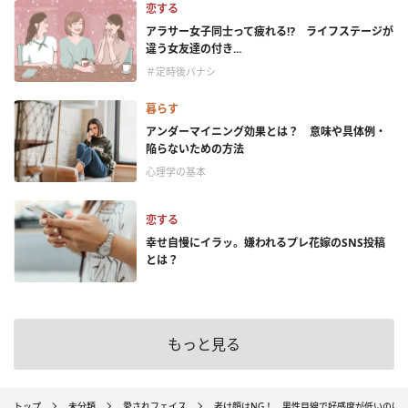
恋する
アラサー女子同士って疲れる⁉ ライフステージが
違う女友達の付き...
＃定時後バナシ
暮らす
アンダーマイニング効果とは？ 意味や具体例・
陥らないための方法
心理学の基本
恋する
幸せ自慢にイラッ。嫌われるプレ花嫁のSNS投稿
とは？
もっと見る
トップ
未分類
愛されフェイス
老け顔はNG！ 男性目線で好感度が低いのは