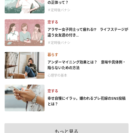
の正体って？
＃定時後バナシ
恋する
アラサー女子同士って疲れる⁉ ライフステージが
違う女友達の付き...
＃定時後バナシ
暮らす
アンダーマイニング効果とは？ 意味や具体例・
陥らないための方法
心理学の基本
恋する
幸せ自慢にイラッ。嫌われるプレ花嫁のSNS投稿
とは？
もっと見る