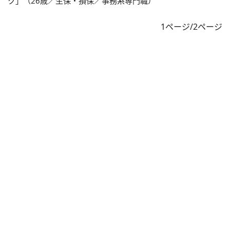
ク」（26歳／生保・損保／事務系専門職）
1ページ/2ページ