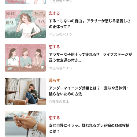
＃定時後バナシ
恋する
する・しないの自由 。アラサーが感じる息苦しさ
の正体って？
＃定時後バナシ
恋する
アラサー女子同士って疲れる⁉ ライフステージが
違う女友達の付き...
＃定時後バナシ
暮らす
アンダーマイニング効果とは？ 意味や具体例・
陥らないための方法
心理学の基本
恋する
幸せ自慢にイラッ。嫌われるプレ花嫁のSNS投稿
とは？