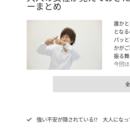
ーまとめ
誰かと
となる
パッと
かがご
振る舞
今回は
いて、
した。
全
手なら
から飲
言われ
っても
強い不安が隠されている!? 大人にな
おごっ
ます。