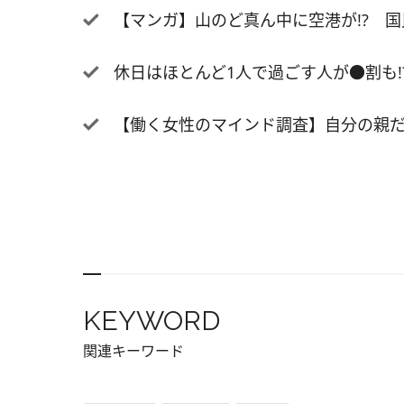
【マンガ】山のど真ん中に空港が!? 国民
て言い
っても
休日はほとんど1人で過ごす人が●割も
たら、
お礼を
一度お
【働く女性のマインド調査】自分の親だけ
のでは
想を伝
嬉しい
いこと
『素晴
いしか
と、お
KEYWORD
になる
「女性
関連キーワード
合など
立場は