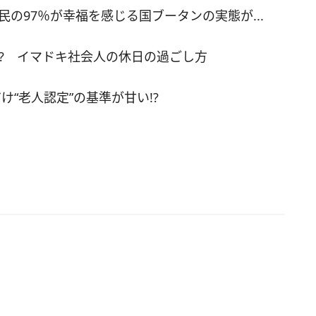
の97％が幸福を感じる国ブータンの実態が...
出せば、かえって失礼に当たることも」 ■2:おご
らったときは、翌朝にもお礼を 「おごってもらっ
!? イマドキ社会人の休日の過ごし方
お礼をキチンと言うこと。帰るときにはみなさん
言うと思いますが、翌朝出勤したときにも、もう
礼を言いましょう。『昨日言ったからもういい』
“老人認定”の基準が甘い!?
ありません」 ■3:おごられるときは、積極的に感
える 「おごった人は、相手がよろこんでくれると
もの。言われて心地よい言葉は、出し惜しみしな
です。例えば、『おいしい』『嬉しい』『素敵』
らしい』など。帰り際にお礼を言うときに、『お
ったです』『素敵なお店でしたね』と一言添える
ごった人も『ご馳走して良かった』という気持ち
でしょう」 ■4:もしも、上座を勧められたら？
が、例えば職場の先輩男性から食事に誘われた場
、上座を勧められて迷うことがあると思います。
先輩が上、しかもおそらく彼のおごりになるでし