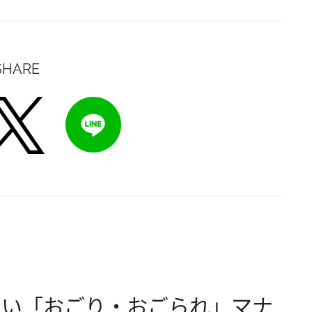
SHARE
たい「おごり・おごられ」マナ