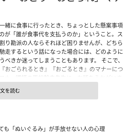
一緒に食事に行ったとき、ちょっとした懸案事項
のが「誰が食事代を支払うのか」ということ。ス
割り勘派の人ならそれほど困りませんが、どちら
馳走するという話になった場合には、どのように
うべきか迷ってしまうこともあります。 そこで、
『おごられるとき』『おごるとき』のマナーにつ
マナー講師の平松幹夫先生に、お話をうかがいま
 ＜おごり・おごられマナー＞ ■1:上司や先輩が相
文を読む
、素直におごってもらうのもマナー 「上司や先輩
みに誘われ、会計のときに『今日はおごるよ』と
たら、素直に受けることもマナーのひとつ。おご
らうのは悪いと感じるかもしれませんが、素直に
っても「ぬいぐるみ」が手放せない人の心理
てもらうことも『相手を立てる』ことにつながり
 目上の人を相手に『割り勘にしましょう！』なん