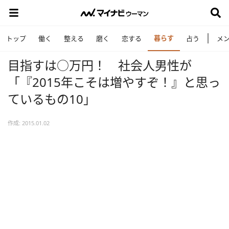
暮らす
トップ
働く
整える
磨く
恋する
占う
メ
目指すは○万円！ 社会人男性が
「『2015年こそは増やすぞ！』と思っ
ているもの10」
作成: 2015.01.02