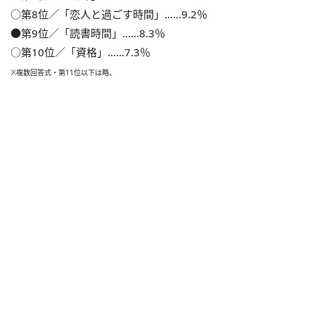
○第8位／「恋人と過ごす時間」……9.2％
●第9位／「読書時間」……8.3％
○第10位／「資格」……7.3％
※複数回答式・第11位以下は略。