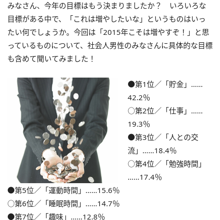
みなさん、今年の目標はもう決まりましたか？ いろいろな
目標がある中で、「これは増やしたいな」というものはいっ
たい何でしょうか。今回は「2015年こそは増やすぞ！」と思
っているものについて、社会人男性のみなさんに具体的な目標
も含めて聞いてみました！
●第1位／「貯金」……
42.2％
○第2位／「仕事」……
19.3％
●第3位／「人との交
流」……18.4％
○第4位／「勉強時間」
……17.4％
●第5位／「運動時間」……15.6％
○第6位／「睡眠時間」……14.7％
●第7位／「趣味」……12.8％