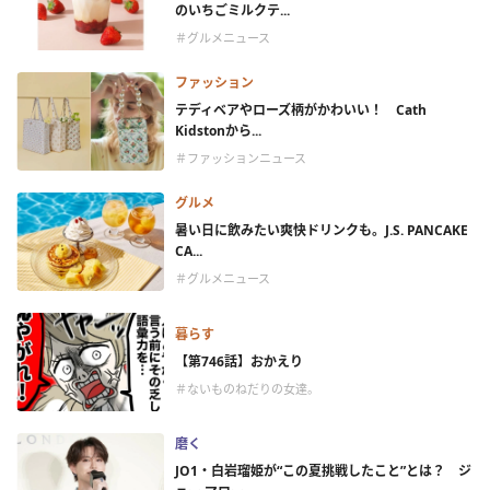
のいちごミルクテ...
＃グルメニュース
ファッション
テディベアやローズ柄がかわいい！ Cath
Kidstonから...
＃ファッションニュース
グルメ
暑い日に飲みたい爽快ドリンクも。J.S. PANCAKE
CA...
＃グルメニュース
暮らす
【第746話】おかえり
＃ないものねだりの女達。
磨く
JO1・白岩瑠姫が“この夏挑戦したこと”とは？ ジ