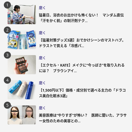
磨く
猛暑日、浴衣のお出かけも怖くない！ マンダム直伝
「汗をかく前」の制汗剤テク...
磨く
【猛暑対策グッズ3選】おでかけシーンのマストハブ。
ドラストで買える「冷感パ...
磨く
【エクセル・KATE】メイクに“今っぽさ”を取り入れる
には？ ブラウンアイ...
磨く
【1,500円以下】価格・成分別で選べる主力の「ドラコ
ス美白化粧水3選」
磨く
美容医療は“やりすぎ”が怖い？ 医師に聞いた、アラサ
ー女性のための美容との...