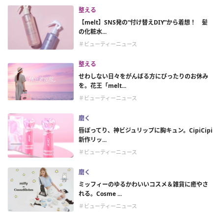
整える
【melt】SNS発の“付け替えDIY”から着想！ 髪
の化粧水...
＃ビューティーニュース
整える
せわしない日々をがんばる方にぴったりのお休み
を。花王「melt...
＃ビューティーニュース
磨く
唇ぽってり、神ビジュリップに胸キュン。CipiCipi
新作リッ...
＃ビューティーニュース
磨く
ミッフィーのゆるかわいいコスメ＆雑貨に癒やさ
れる。Cosme ...
＃ビューティーニュース