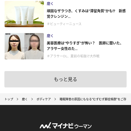
磨く
頑固なザラつき、くすみは“滞留角質”かも!? 新感
覚クレンジン...
＃ビューティーニュース
磨く
美容医療は“やりすぎ”が怖い？ 医師に聞いた、
アラサー女性のた...
＃アラサーOL、夏前の垢抜け大作戦
もっと見る
トップ
磨く
ボディケア
睡眠障害の原因にもなる“むずむず脚症候群”をご存じ