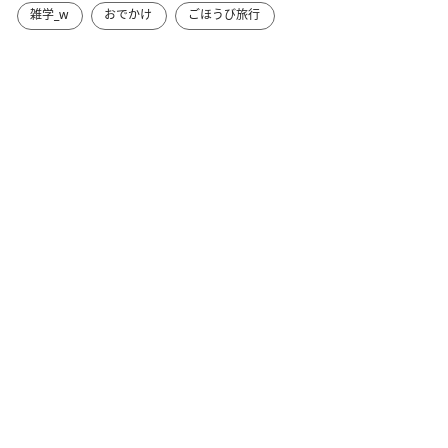
雑学_w
おでかけ
ごほうび旅行