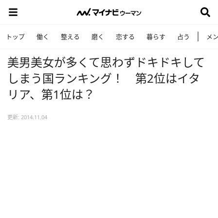
トップ
働く
整える
磨く
恋する
暮らす
占う
メ
美男美女が多くて思わずドキドキして
しまう国ランキング！ 第2位はイタ
リア、第1位は？
更新: 2014.11.04