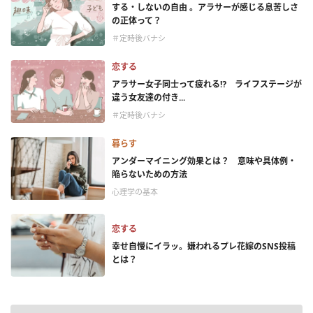
する・しないの自由 。アラサーが感じる息苦しさ
の正体って？
＃定時後バナシ
恋する
アラサー女子同士って疲れる⁉ ライフステージが
違う女友達の付き...
＃定時後バナシ
暮らす
アンダーマイニング効果とは？ 意味や具体例・
陥らないための方法
心理学の基本
恋する
幸せ自慢にイラッ。嫌われるプレ花嫁のSNS投稿
とは？