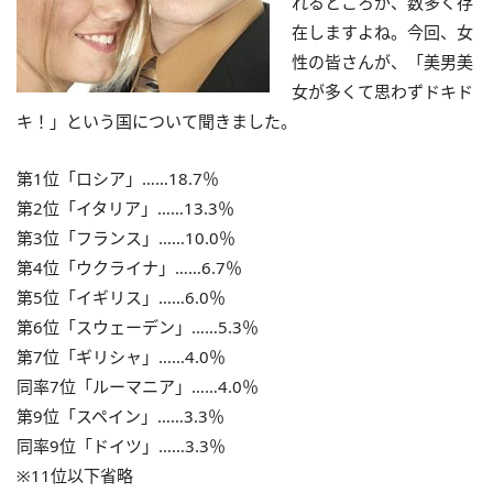
れるところが、数多く存
在しますよね。今回、女
性の皆さんが、「美男美
女が多くて思わずドキド
キ！」という国について聞きました。
第1位「ロシア」……18.7％
第2位「イタリア」……13.3％
第3位「フランス」……10.0％
第4位「ウクライナ」……6.7％
第5位「イギリス」……6.0％
第6位「スウェーデン」……5.3％
第7位「ギリシャ」……4.0％
同率7位「ルーマニア」……4.0％
第9位「スペイン」……3.3％
同率9位「ドイツ」……3.3％
※11位以下省略