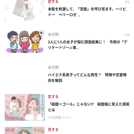
恋する
PR
本能を刺激して、「官能」を呼び覚ます。～リビ
ドー ベリーロゼ ...
未分類
PR
2人に1人の女子が悩む調査結果に！ 令和の「デ
リケートゾーン事...
未分類
ハイエナ系男子ってどんな男性？ 特徴や恋愛傾
向を解説
恋する
「結婚＝ゴール」じゃない⁉ 結婚後に見えた現実
とは
＃定時後バナシ
恋する