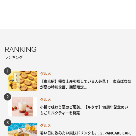
RANKING
ランキング
グルメ
【東京駅】帰省土産を探している人必見！ 東京ばな奈
が夏の特別企画、期間限定...
グルメ
小樽で味わう夏のご褒美。【ルタオ】18周年記念のい
ちごミルクティーを発売
グルメ
暑い日に飲みたい爽快ドリンクも。J.S. PANCAKE CAFE