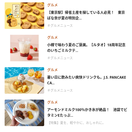
グルメ
【東京駅】帰省土産を探している人必見！ 東京
ばな奈が夏の特別企...
＃グルメニュース
グルメ
小樽で味わう夏のご褒美。【ルタオ】18周年記念
のいちごミルクテ...
＃グルメニュース
グルメ
暑い日に飲みたい爽快ドリンクも。J.S. PANCAKE
CA...
＃グルメニュース
グルメ
アーモンドミルク100％かき氷が絶品！ 池袋でビ
タミンEたっぷ...
【特集】夏を、軽やかに、おしゃれに。