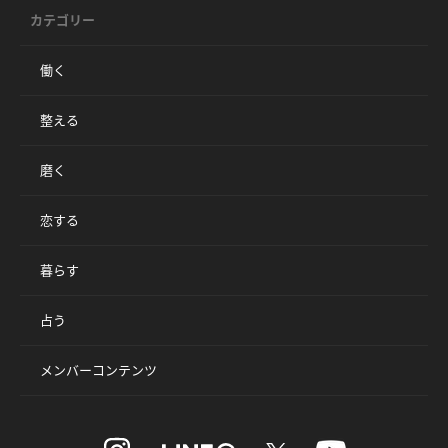
カテゴリー
働く
整える
磨く
恋する
暮らす
占う
メンバーコンテンツ