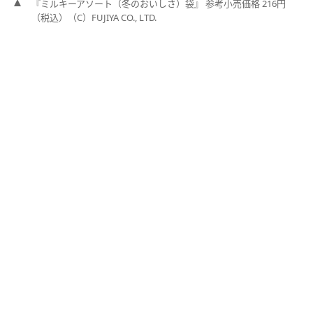
『ミルキーアソート（冬のおいしさ）袋』 参考小売価格 216円
（税込）（C）FUJIYA CO., LTD.