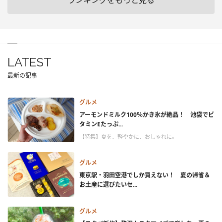
ランキングをもっと見る
LATEST
最新の記事
グルメ
アーモンドミルク100％かき氷が絶品！ 池袋でビ
タミンEたっぷ...
【特集】夏を、軽やかに、おしゃれに。
グルメ
東京駅・羽田空港でしか買えない！ 夏の帰省＆
お土産に選びたいセ...
グルメ