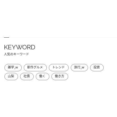
KEYWORD
人気のキーワード
雑学_w
新作グルメ
トレンド
旅行_w
投資
山梨
社債
働く
働き方