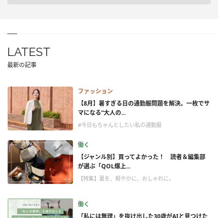
LATEST
最新の記事
ファッション
【8月】暑すぎる日の通勤服問題を解決。一枚でサ
マになる“大人の...
#今日もちゃんとしたい私の通勤服
働く
【ジャンル別】買ってよかった！ 読者＆編集部
が選ぶ「QOL爆上...
【特集】夏を、軽やかに、おしゃれに。
働く
「私には無理」を抜け出した30歳がAIと見つけた