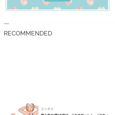
RECOMMENDED
エンタメ