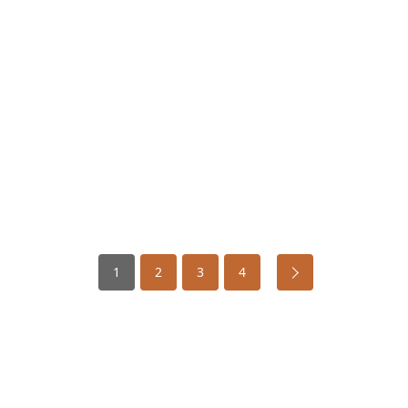
1
2
3
4