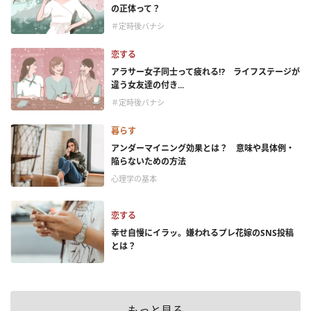
の正体って？
＃定時後バナシ
恋する
アラサー女子同士って疲れる⁉ ライフステージが
違う女友達の付き...
＃定時後バナシ
暮らす
アンダーマイニング効果とは？ 意味や具体例・
陥らないための方法
心理学の基本
恋する
幸せ自慢にイラッ。嫌われるプレ花嫁のSNS投稿
とは？
もっと見る