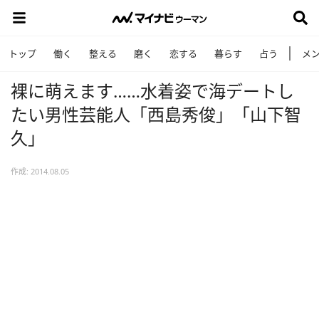
トップ
働く
整える
磨く
恋する
暮らす
占う
メ
裸に萌えます……水着姿で海デートし
たい男性芸能人「西島秀俊」「山下智
久」
作成: 2014.08.05