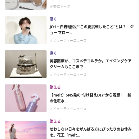
＃美欲トーク
磨く
JO1・白岩瑠姫が“この夏挑戦したこと”とは？ ジ
ョー マロー...
＃ビューティーニュース
磨く
美容医療か、コスメデコルテか。エイジングケア
クリームもここまで...
＃ビューティーニュース
整える
【melt】SNS発の“付け替えDIY”から着想！ 髪
の化粧水...
＃ビューティーニュース
整える
せわしない日々をがんばる方にぴったりのお休み
を。花王「melt...