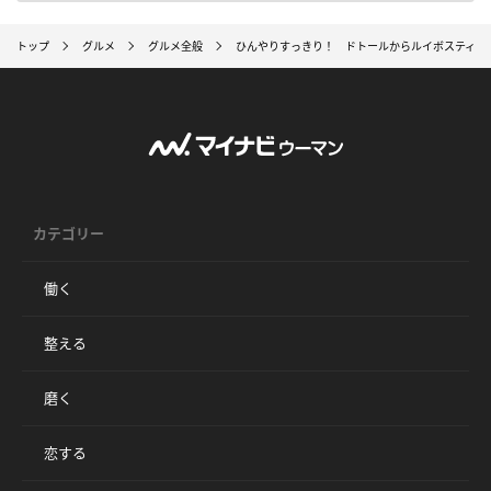
トップ
グルメ
グルメ全般
ひんやりすっきり！ ドトールからルイボスティー
カテゴリー
働く
整える
磨く
恋する