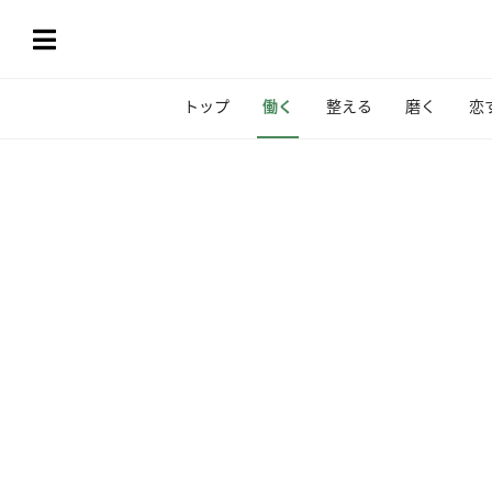
トップ
働く
整える
磨く
恋