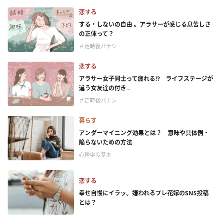
恋する
する・しないの自由 。アラサーが感じる息苦しさ
の正体って？
＃定時後バナシ
恋する
アラサー女子同士って疲れる⁉ ライフステージが
違う女友達の付き...
＃定時後バナシ
暮らす
アンダーマイニング効果とは？ 意味や具体例・
陥らないための方法
心理学の基本
恋する
幸せ自慢にイラッ。嫌われるプレ花嫁のSNS投稿
とは？