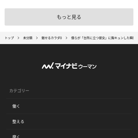
もっと見る
トップ
未分類
魅せるカラダ0
僕らが「台所に立つ彼女」に胸キュンした瞬間
カテゴリー
働く
整える
磨く