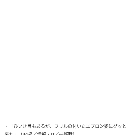
・「ひいき目もあるが、フリルの付いたエプロン姿にグッと
来た」（34歳／情報・IT／技術職）