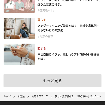
アラサー女子同士って疲れる⁉ ライフステージが
違う女友達の付き...
＃定時後バナシ
暮らす
アンダーマイニング効果とは？ 意味や具体例・
陥らないための方法
心理学の基本
恋する
幸せ自慢にイラッ。嫌われるプレ花嫁のSNS投稿
とは？
もっと見る
トップ
未分類
素敵！フランス
実は人気沸騰中!? パリの静かなジェラートブ