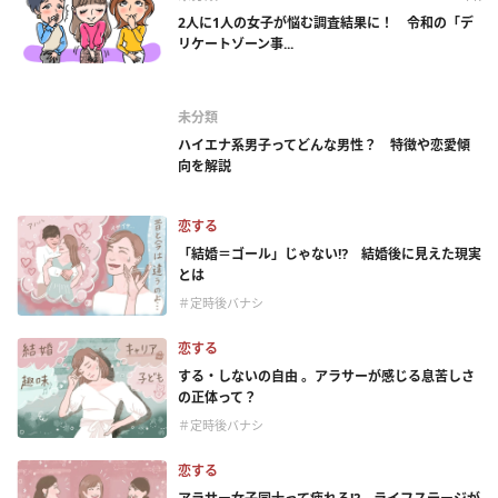
2人に1人の女子が悩む調査結果に！ 令和の「デ
リケートゾーン事...
未分類
ハイエナ系男子ってどんな男性？ 特徴や恋愛傾
向を解説
恋する
「結婚＝ゴール」じゃない⁉ 結婚後に見えた現実
とは
＃定時後バナシ
恋する
する・しないの自由 。アラサーが感じる息苦しさ
の正体って？
＃定時後バナシ
恋する