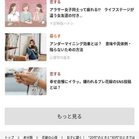
恋する
アラサー女子同士って疲れる⁉ ライフステージが
違う女友達の付き...
＃定時後バナシ
暮らす
アンダーマイニング効果とは？ 意味や具体例・
陥らないための方法
心理学の基本
恋する
幸せ自慢にイラッ。嫌われるプレ花嫁のSNS投稿
とは？
もっと見る
トップ
未分類
花嫁の心得
女子に聞く！ “20代”のときと“30代”のときで