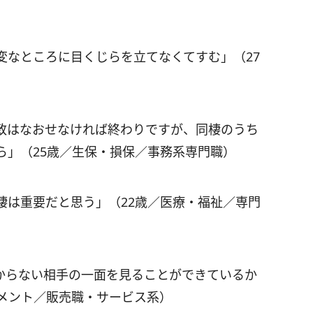
変なところに目くじらを立てなくてすむ」（27
致はなおせなければ終わりですが、同棲のうち
ら」（25歳／生保・損保／事務系専門職）
棲は重要だと思う」（22歳／医療・福祉／専門
からない相手の一面を見ることができているか
ズメント／販売職・サービス系）