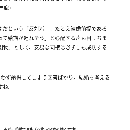
門職）
きだという「反対派」。たとえ結婚前提であろ
って婚期が遅れそう」と心配する声も目立ちま
別物」として、安易な同棲は必ずしも成功する
思わず納得してしまう回答ばかり。結婚を考える
すね。
。有効回答数218件（22歳～34歳の働く女性）