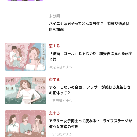
未分類
ハイエナ系男子ってどんな男性？ 特徴や恋愛傾
向を解説
恋する
「結婚＝ゴール」じゃない⁉ 結婚後に見えた現実
とは
＃定時後バナシ
恋する
する・しないの自由 。アラサーが感じる息苦しさ
の正体って？
＃定時後バナシ
恋する
アラサー女子同士って疲れる⁉ ライフステージが
違う女友達の付き...
＃定時後バナシ