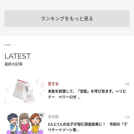
ランキングをもっと見る
LATEST
最新の記事
恋する
PR
本能を刺激して、「官能」を呼び覚ます。～リビ
ドー ベリーロゼ ...
未分類
PR
2人に1人の女子が悩む調査結果に！ 令和の「デ
リケートゾーン事...