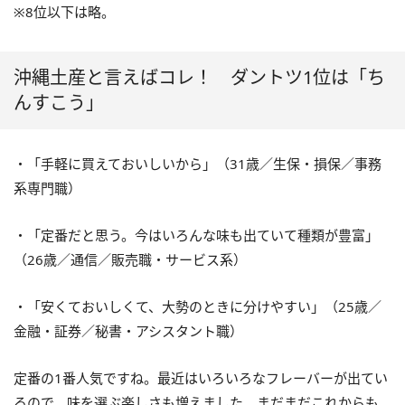
※8位以下は略。
沖縄土産と言えばコレ！ ダントツ1位は「ち
んすこう」
・「手軽に買えておいしいから」（31歳／生保・損保／事務
系専門職）
・「定番だと思う。今はいろんな味も出ていて種類が豊富」
（26歳／通信／販売職・サービス系）
・「安くておいしくて、大勢のときに分けやすい」（25歳／
金融・証券／秘書・アシスタント職）
定番の1番人気ですね。最近はいろいろなフレーバーが出てい
るので、味を選ぶ楽しさも増えました。まだまだこれからも