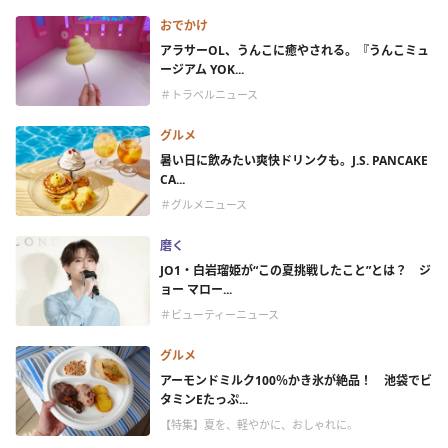
おでかけ
アラサーOL、うんこに癒やされる。『うんこミュ
ージアム YOK...
＃トラベルニュース
グルメ
暑い日に飲みたい爽快ドリンクも。J.S. PANCAKE
CA...
＃グルメニュース
磨く
JO1・白岩瑠姫が“この夏挑戦したこと”とは？ ジ
ョー マロー...
＃ビューティーニュース
グルメ
アーモンドミルク100％かき氷が絶品！ 池袋でビ
タミンEたっぷ...
【特集】夏を、軽やかに、おしゃれに。