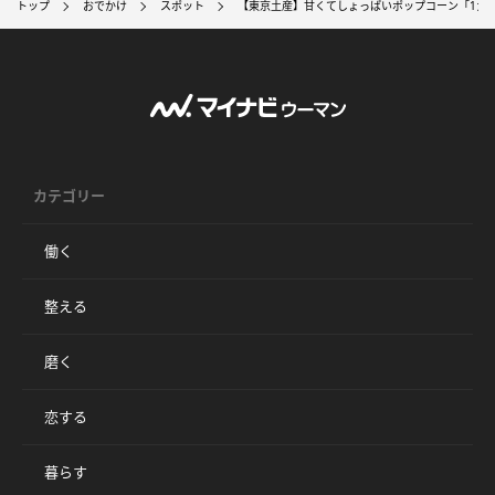
トップ
おでかけ
スポット
【東京土産】甘くてしょっぱいポップコーン「1ガ
カテゴリー
働く
整える
磨く
恋する
暮らす