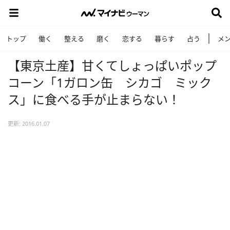
トップ
働く
整える
磨く
恋する
暮らす
占う
メ
【東京土産】甘くてしょっぱいポップ
コーン「1ガロン缶 シカゴ ミック
ス」に食べる手が止まらない！
更新: 2016.01.07