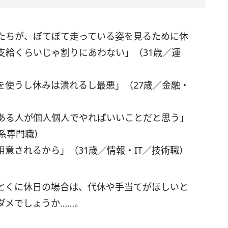
たちが、ぼてぼて走っている姿を見るために休
支給くらいじゃ割りにあわない」（31歳／運
を使うし休みは潰れるし最悪」（27歳／金融・
ある人が個人個人でやればいいことだと思う」
系専門職）
意されるから」（31歳／情報・IT／技術職）
とくに休日の場合は、代休や手当てがほしいと
ダメでしょうか……。