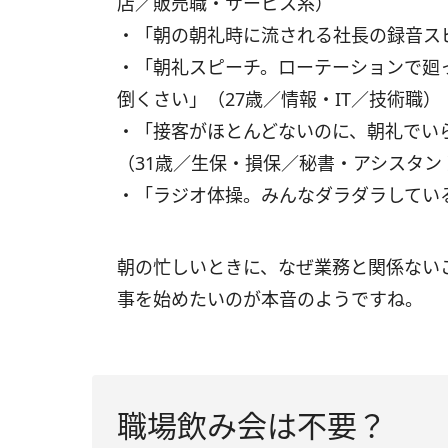
店／販売職・サービス系）
・「朝の朝礼時に流される社長の録音ス
・「朝礼スピーチ。ローテーションで廻
倒くさい」（27歳／情報・IT／技術職）
・「接客がほとんどないのに、朝礼でい
（31歳／生保・損保／秘書・アシスタン
・「ラジオ体操。みんなダラダラしてい
朝の忙しいときに、なぜ業務と関係ない
事を始めたいのが本音のようですね。
職場飲み会は不要？