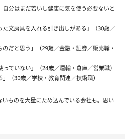
。自分はまだ若いし健康に気を使う必要ないと
った文房具を入れる引き出しがある」（30歳／
ものだと思う」（29歳／金融・証券／販売職・
使っていない」（24歳／運輸・倉庫／営業職）
る」（30歳／学校・教育関連／技術職）
ないものを大量にため込んでいる会社も。思い