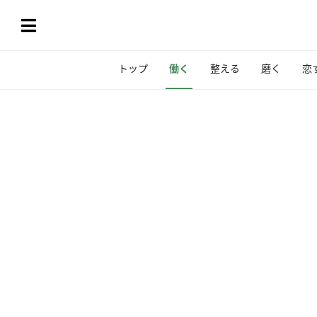
トップ
働く
整える
磨く
恋