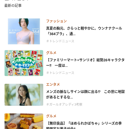
最新の記事
ファッション
真夏の胸元、さらっと軽やかに。ウンナナクール
「364ブラ」、通...
＃トレンドニュース
グルメ
【ファミリーマート×サンリオ】総勢26キャラクタ
ー!! 一度は...
＃トレンドニュース
エンタメ
メンズの脈なしサインは顔に出る!? この世に地獄
があるとするな...
＃ガールオアレディ3考察
グルメ
【無印良品】「ほめられかぼちゃ」シリーズの季
節限定お菓子が全1...