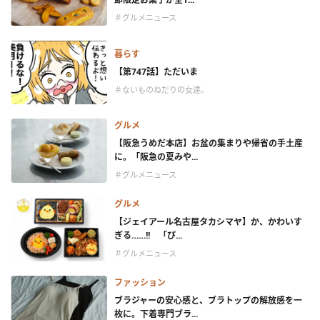
＃グルメニュース
暮らす
【第747話】ただいま
＃ないものねだりの女達。
グルメ
【阪急うめだ本店】お盆の集まりや帰省の手土産
に。「阪急の夏みや...
＃グルメニュース
グルメ
【ジェイアール名古屋タカシマヤ】か、かわいす
ぎる……!! 「ぴ...
＃グルメニュース
ファッション
ブラジャーの安心感と、ブラトップの解放感を一
枚に。下着専門ブラ...