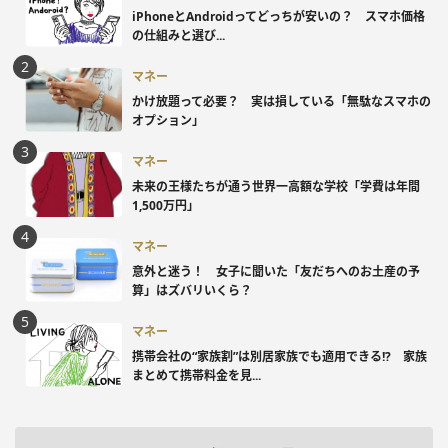
iPhoneとAndroidってどっちが安いの？ スマホ価格
の仕組みと選び...
マネー
かけ放題って必要？ 実は損している「無駄なスマホの
オプション」
マネー
未来の王様たちが通う世界一高額な学校「学費は年間
1,500万円」
マネー
意外と迷う！ 女子に聞いた「友だちへのお土産の予
算」はズバリいくら？
マネー
携帯会社の“家族割”は別居家族でも適用できる!? 家族
まとめて携帯料金を見...