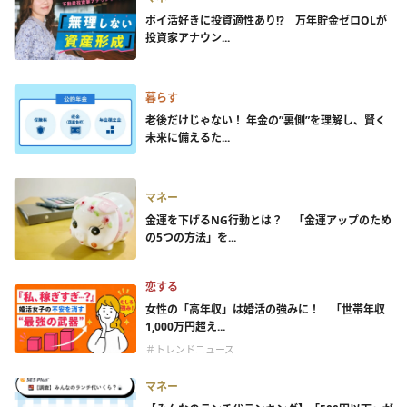
ポイ活好きに投資適性あり!? 万年貯金ゼロOLが
投資家アナウン...
暮らす
老後だけじゃない！ 年金の”裏側”を理解し、賢く
未来に備えるた...
マネー
金運を下げるNG行動とは？ 「金運アップのため
の5つの方法」を...
恋する
女性の「高年収」は婚活の強みに！ 「世帯年収
1,000万円超え...
＃トレンドニュース
マネー