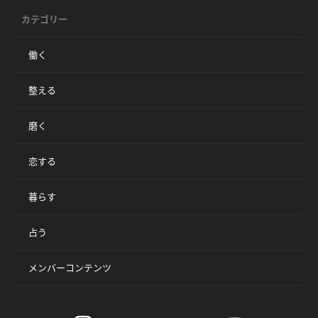
カテゴリー
働く
整える
磨く
恋する
暮らす
占う
メンバーコンテンツ