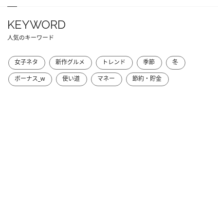
KEYWORD
人気のキーワード
女子ネタ
新作グルメ
トレンド
季節
冬
ボーナス_w
使い道
マネー
節約・貯金