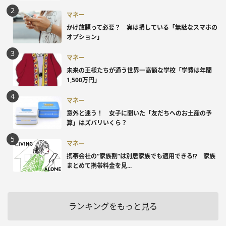
マネー
かけ放題って必要？ 実は損している「無駄なスマホの
オプション」
マネー
未来の王様たちが通う世界一高額な学校「学費は年間
1,500万円」
マネー
意外と迷う！ 女子に聞いた「友だちへのお土産の予
算」はズバリいくら？
マネー
携帯会社の“家族割”は別居家族でも適用できる!? 家族
まとめて携帯料金を見...
ランキングをもっと見る