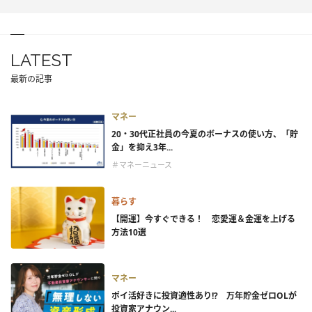
LATEST
最新の記事
マネー
20・30代正社員の今夏のボーナスの使い方、「貯
金」を抑え3年...
＃マネーニュース
暮らす
【開運】今すぐできる！ 恋愛運＆金運を上げる
方法10選
マネー
ポイ活好きに投資適性あり!? 万年貯金ゼロOLが
投資家アナウン...