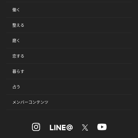
働く
整える
磨く
恋する
暮らす
占う
メンバーコンテンツ