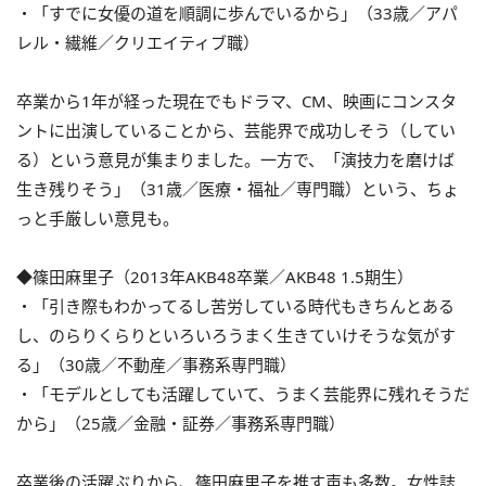
・「すでに女優の道を順調に歩んでいるから」（33歳／アパ
レル・繊維／クリエイティブ職）
卒業から1年が経った現在でもドラマ、CM、映画にコンスタ
ントに出演していることから、芸能界で成功しそう（してい
る）という意見が集まりました。一方で、「演技力を磨けば
生き残りそう」（31歳／医療・福祉／専門職）という、ちょ
っと手厳しい意見も。
◆篠田麻里子（2013年AKB48卒業／AKB48 1.5期生）
・「引き際もわかってるし苦労している時代もきちんとある
し、のらりくらりといろいろうまく生きていけそうな気がす
る」（30歳／不動産／事務系専門職）
・「モデルとしても活躍していて、うまく芸能界に残れそうだ
から」（25歳／金融・証券／事務系専門職）
卒業後の活躍ぶりから、篠田麻里子を推す声も多数。女性誌