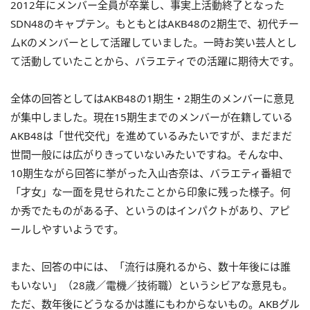
2012年にメンバー全員が卒業し、事実上活動終了となった
SDN48のキャプテン。もともとはAKB48の2期生で、初代チー
ムKのメンバーとして活躍していました。一時お笑い芸人とし
て活動していたことから、バラエティでの活躍に期待大です。
全体の回答としてはAKB48の1期生・2期生のメンバーに意見
が集中しました。現在15期生までのメンバーが在籍している
AKB48は「世代交代」を進めているみたいですが、まだまだ
世間一般には広がりきっていないみたいですね。そんな中、
10期生ながら回答に挙がった入山杏奈は、バラエティ番組で
「才女」な一面を見せられたことから印象に残った様子。何
か秀でたものがある子、というのはインパクトがあり、アピ
ールしやすいようです。
また、回答の中には、「流行は廃れるから、数十年後には誰
もいない」（28歳／電機／技術職）というシビアな意見も。
ただ、数年後にどうなるかは誰にもわからないもの。AKBグル