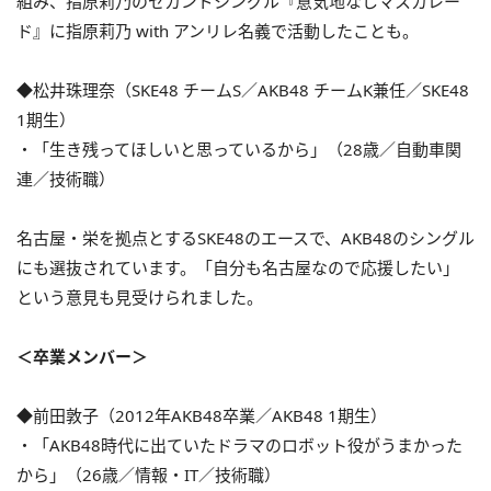
組み、指原莉乃のセカンドシングル『意気地なしマスカレー
ド』に指原莉乃 with アンリレ名義で活動したことも。
◆松井珠理奈（SKE48 チームS／AKB48 チームK兼任／SKE48
1期生）
・「生き残ってほしいと思っているから」（28歳／自動車関
連／技術職）
名古屋・栄を拠点とするSKE48のエースで、AKB48のシングル
にも選抜されています。「自分も名古屋なので応援したい」
という意見も見受けられました。
＜卒業メンバー＞
◆前田敦子（2012年AKB48卒業／AKB48 1期生）
・「AKB48時代に出ていたドラマのロボット役がうまかった
から」（26歳／情報・IT／技術職）