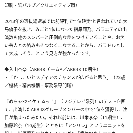
印刷・紙パルプ／クリエイティブ職）
2013年の選抜総選挙では前評判で“1位確実”と言われていた大
島優子を抜き、みごと1位になった指原莉乃。バラエティの出
演数も他のメンバーと圧倒的な差をつけていることや、お笑
い芸人との絡みもそつなくこなせることから、バラドルとし
て大成しそう、という見方が強かったです。
◆入山杏奈（AKB48 チームA／AKB48 10期生）
・「かしこいとメディアのチャンスが広がると思う」（23歳
／機械・精密機器／事務系専門職）
『めちゃ×2イケてるッ！』（フジテレビ系列）のテスト企画
で、出演したAKB48グループメンバーの中で1位を獲得し、注
目が集まったみたい。それ以前には、川栄李奈（11期生）、
加藤玲奈（10期生）とともに「アンリレ」というユニットを