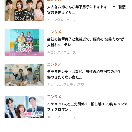
大人なお姉さんが年下男子にドキドキ……!! 新感
覚の恋愛リアリ...
＃エンタメニュース
エンタメ
会社の後輩男子と急接近で、脳内の“細胞たち”が
大暴れ!? テレ...
＃エンタメニュース
エンタメ
モテすぎレディはなぜ、男性の心を掴むのか？
傷つきたくない女た...
＃ガールオアレディ3考察
エンタメ
イケメン2人と三角関係!? 推し活OLの胸キュンオ
フィスロマン...
＃エンタメニュース