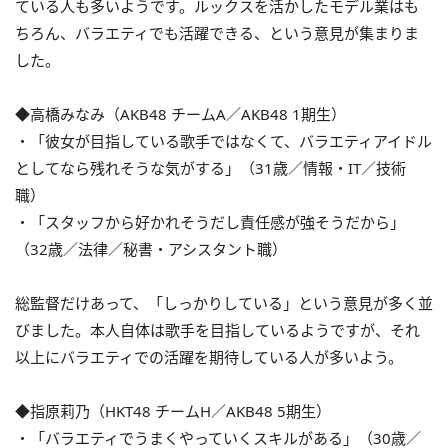
ている人も多いようです。ルックスを活かしたモデル業はも
ちろん、バラエティでも活躍できる、という意見が集まりま
した。
◆高橋みなみ（AKB48 チームA／AKB48 1期生）
・「彼女が目指している歌手ではなくて、バラエティアイドル
としてなら残れそうな気がする」（31歳／情報・IT／技術
職）
・「スタッフから好かれそうだし責任感が強そうだから」
（32歳／法律／秘書・アシスタント職）
総監督だけあって、「しっかりしている」という意見が多く並
びました。本人自体は歌手を目指しているようですが、それ
以上にバラエティでの活躍を期待している人が多いよう。
◆指原莉乃（HKT48 チームH／AKB48 5期生）
・「バラエティでうまくやっていくスキルがある」（30歳／