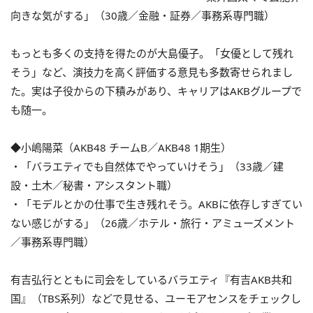
向きな気がする」（30歳／金融・証券／事務系専門職）
もっとも多くの支持を得たのが大島優子。「女優として残れ
そう」など、演技力を高く評価する意見も多数寄せられまし
た。実は子役からの下積みがあり、キャリアはAKBグループで
も随一。
◆小嶋陽菜（AKB48 チームB／AKB48 1期生）
・「バラエティでも自然体でやっていけそう」（33歳／建
設・土木／秘書・アシスタント職）
・「モデルとかの仕事で生き残れそう。AKBに依存しすぎてい
ない感じがする」（26歳／ホテル・旅行・アミューズメント
／事務系専門職）
有吉弘行とともに司会をしているバラエティ『有吉AKB共和
国』（TBS系列）などで見せる、ユーモアセンスをチェックし