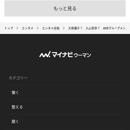
もっと見る
トップ
エンタメ
エンタメ全般
大島優子？ 入山杏奈？ AKBグループメン
カテゴリー
働く
整える
磨く