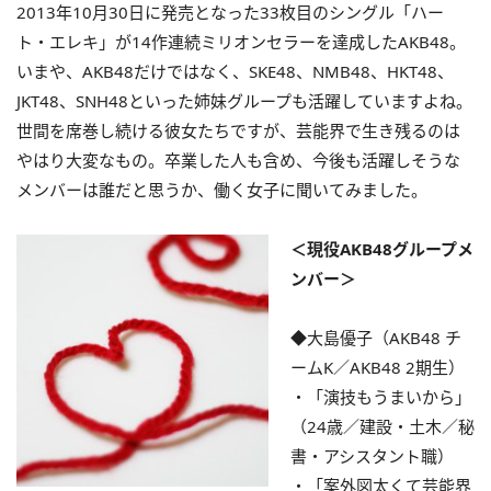
2013年10月30日に発売となった33枚目のシングル「ハー
ト・エレキ」が14作連続ミリオンセラーを達成したAKB48。
いまや、AKB48だけではなく、SKE48、NMB48、HKT48、
JKT48、SNH48といった姉妹グループも活躍していますよね。
世間を席巻し続ける彼女たちですが、芸能界で生き残るのは
やはり大変なもの。卒業した人も含め、今後も活躍しそうな
メンバーは誰だと思うか、働く女子に聞いてみました。
＜現役AKB48グループメ
ンバー＞
◆大島優子（AKB48 チ
ームK／AKB48 2期生）
・「演技もうまいから」
（24歳／建設・土木／秘
書・アシスタント職）
・「案外図太くて芸能界