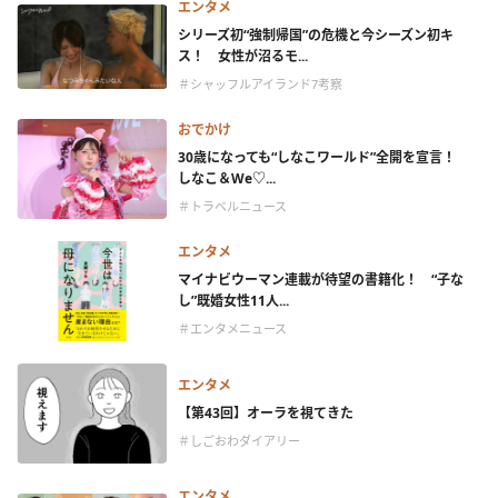
エンタメ
シリーズ初“強制帰国”の危機と今シーズン初キ
ス！ 女性が沼るモ...
＃シャッフルアイランド7考察
おでかけ
30歳になっても“しなこワールド”全開を宣言！
しなこ＆We♡...
＃トラベルニュース
エンタメ
マイナビウーマン連載が待望の書籍化！ “子な
し”既婚女性11人...
＃エンタメニュース
エンタメ
【第43回】オーラを視てきた
＃しごおわダイアリー
エンタメ