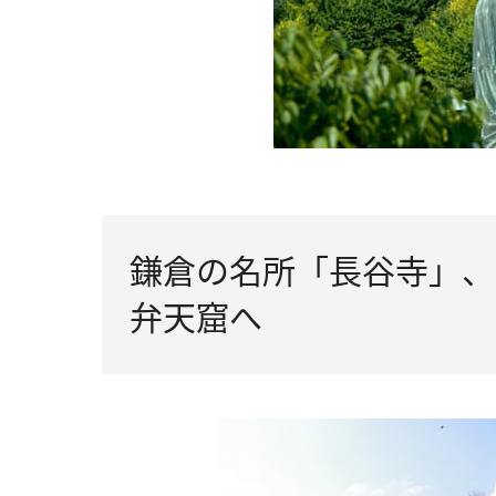
鎌倉の名所「長谷寺」、
弁天窟へ