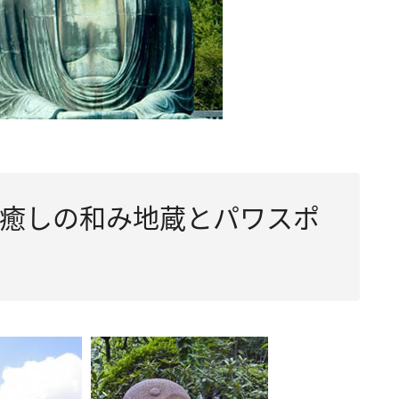
癒しの和み地蔵とパワスポ