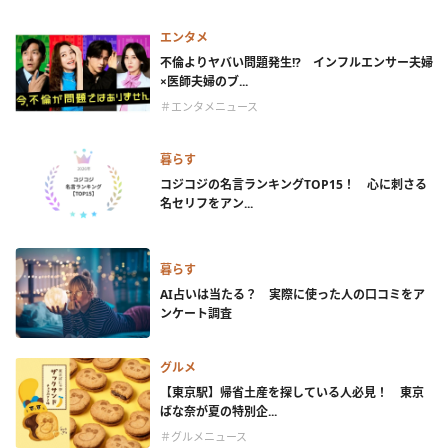
エンタメ
不倫よりヤバい問題発生!? インフルエンサー夫婦
×医師夫婦のブ...
＃エンタメニュース
暮らす
コジコジの名言ランキングTOP15！ 心に刺さる
名セリフをアン...
暮らす
AI占いは当たる？ 実際に使った人の口コミをア
ンケート調査
グルメ
【東京駅】帰省土産を探している人必見！ 東京
ばな奈が夏の特別企...
＃グルメニュース