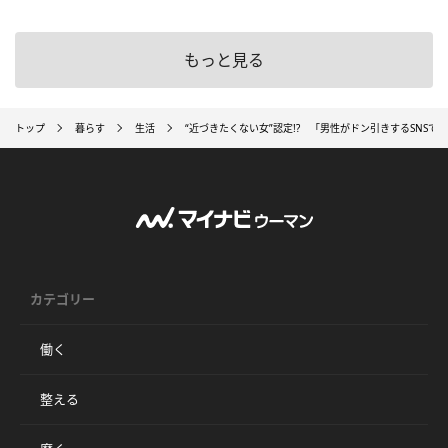
もっと見る
トップ
暮らす
生活
“近づきたくない女”認定!? 「男性がドン引きするSNSで
カテゴリー
働く
整える