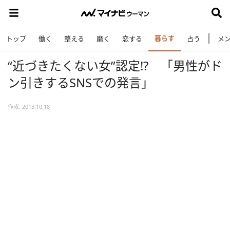
暮らす
トップ
働く
整える
磨く
恋する
占う
メ
“近づきたくない女”認定!? 「男性がド
ン引きするSNSでの発言」
作成: 2013.10.18