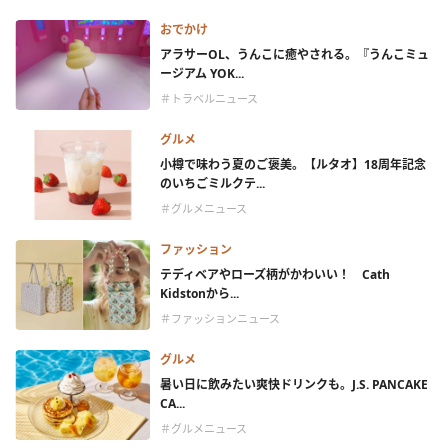
おでかけ
アラサーOL、うんこに癒やされる。『うんこミュ
ージアム YOK...
＃トラベルニュース
グルメ
小樽で味わう夏のご褒美。【ルタオ】18周年記念
のいちごミルクテ...
＃グルメニュース
ファッション
テディベアやローズ柄がかわいい！ Cath
Kidstonから...
＃ファッションニュース
グルメ
暑い日に飲みたい爽快ドリンクも。J.S. PANCAKE
CA...
＃グルメニュース