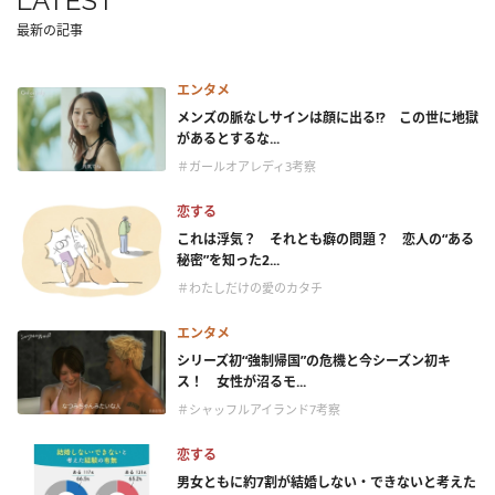
LATEST
最新の記事
エンタメ
メンズの脈なしサインは顔に出る!? この世に地獄
があるとするな...
＃ガールオアレディ3考察
恋する
これは浮気？ それとも癖の問題？ 恋人の“ある
秘密”を知った2...
＃わたしだけの愛のカタチ
エンタメ
シリーズ初“強制帰国”の危機と今シーズン初キ
ス！ 女性が沼るモ...
＃シャッフルアイランド7考察
恋する
男女ともに約7割が結婚しない・できないと考えた