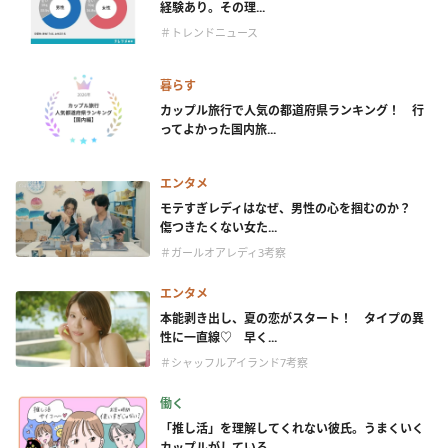
経験あり。その理...
＃トレンドニュース
暮らす
カップル旅行で人気の都道府県ランキング！ 行
ってよかった国内旅...
エンタメ
モテすぎレディはなぜ、男性の心を掴むのか？
傷つきたくない女た...
＃ガールオアレディ3考察
エンタメ
本能剥き出し、夏の恋がスタート！ タイプの異
性に一直線♡ 早く...
＃シャッフルアイランド7考察
働く
「推し活」を理解してくれない彼氏。うまくいく
カップルがしている...