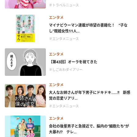
＃トラベルニュース
エンタメ
マイナビウーマン連載が待望の書籍化！ “子な
し”既婚女性11人...
＃エンタメニュース
エンタメ
【第43回】オーラを視てきた
＃しごおわダイアリー
エンタメ
大人なお姉さんが年下男子にドキドキ……!! 新感
覚の恋愛リアリ...
＃エンタメニュース
エンタメ
会社の後輩男子と急接近で、脳内の“細胞たち”が
大暴れ!? テレ...