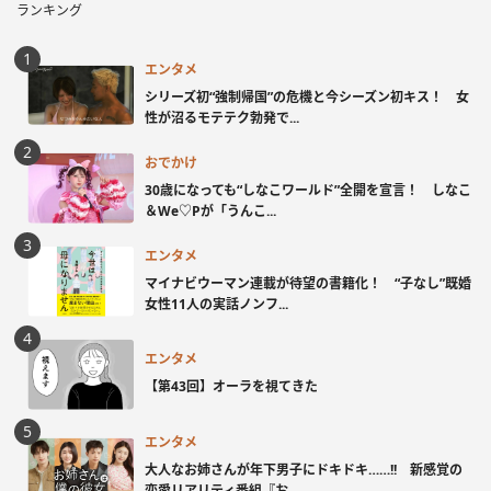
ランキング
エンタメ
シリーズ初“強制帰国”の危機と今シーズン初キス！ 女
性が沼るモテテク勃発で...
おでかけ
30歳になっても“しなこワールド”全開を宣言！ しなこ
＆We♡Pが「うんこ...
エンタメ
マイナビウーマン連載が待望の書籍化！ “子なし”既婚
女性11人の実話ノンフ...
エンタメ
【第43回】オーラを視てきた
エンタメ
大人なお姉さんが年下男子にドキドキ……!! 新感覚の
恋愛リアリティ番組『お...