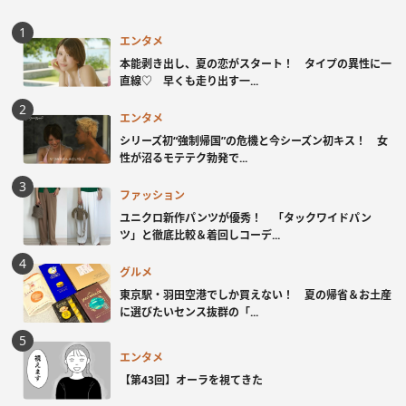
エンタメ
本能剥き出し、夏の恋がスタート！ タイプの異性に一
直線♡ 早くも走り出す一...
エンタメ
シリーズ初“強制帰国”の危機と今シーズン初キス！ 女
性が沼るモテテク勃発で...
ファッション
ユニクロ新作パンツが優秀！ 「タックワイドパン
ツ」と徹底比較＆着回しコーデ...
グルメ
東京駅・羽田空港でしか買えない！ 夏の帰省＆お土産
に選びたいセンス抜群の「...
エンタメ
【第43回】オーラを視てきた