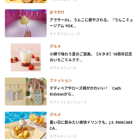
おでかけ
アラサーOL、うんこに癒やされる。『うんこミュ
ージアム YOK...
＃トラベルニュース
グルメ
小樽で味わう夏のご褒美。【ルタオ】18周年記念
のいちごミルクテ...
＃グルメニュース
ファッション
テディベアやローズ柄がかわいい！ Cath
Kidstonから...
＃ファッションニュース
グルメ
暑い日に飲みたい爽快ドリンクも。J.S. PANCAKE
CA...
＃グルメニュース