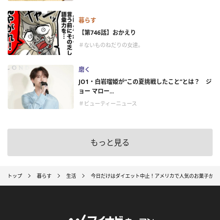
暮らす
【第746話】おかえり
＃ないものねだりの女達。
磨く
JO1・白岩瑠姫が“この夏挑戦したこと”とは？ ジ
ョー マロー...
＃ビューティーニュース
もっと見る
トップ
暮らす
生活
今日だけはダイエット中止！アメリカで人気のお菓子から