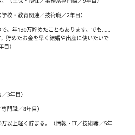
ら。（生保・損保／事務系専門職／9年目）
（学校・教育関連／技術職／2年目）
で。年130万貯めたこともあります。でも……
す。貯めたお金を早く結婚や出産に使いたいで
年目）
／3年目）
専門職／8年目）
0万以上軽く貯まる。（情報・IT／技術職／5年