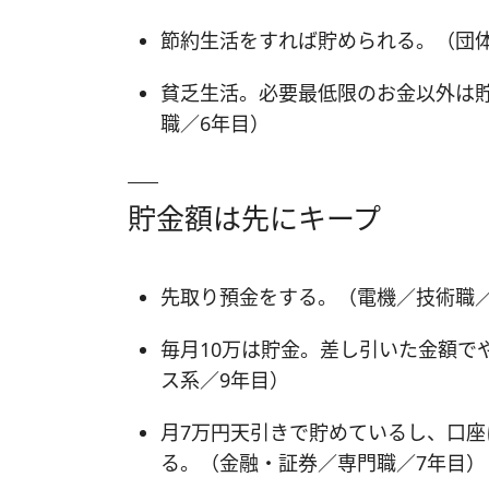
節約生活をすれば貯められる。（団
貧乏生活。必要最低限のお金以外は
職／6年目）
貯金額は先にキープ
先取り預金をする。（電機／技術職／
毎月10万は貯金。差し引いた金額で
ス系／9年目）
月7万円天引きで貯めているし、口
る。（金融・証券／専門職／7年目）