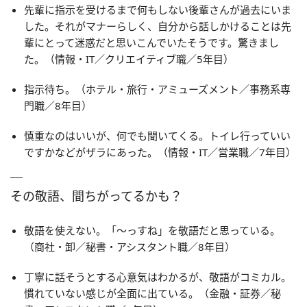
先輩に指示を受けるまで何もしない後輩さんが過去にいま
した。それがマナーらしく、自分から話しかけることは先
輩にとって迷惑だと思いこんでいたそうです。驚きまし
た。（情報・IT／クリエイティブ職／5年目）
指示待ち。（ホテル・旅行・アミューズメント／事務系専
門職／8年目）
慎重なのはいいが、何でも聞いてくる。トイレ行っていい
ですかなどがザラにあった。（情報・IT／営業職／7年目）
その敬語、間ちがってるかも？
敬語を使えない。「～っすね」を敬語だと思っている。
（商社・卸／秘書・アシスタント職／8年目）
丁寧に話そうとする心意気はわかるが、敬語がコミカル。
慣れていない感じが全面に出ている。（金融・証券／秘