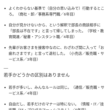
よくわからない基準で（自分の思い込みで）行動するとこ
ろ。（商社・卸／事務系専門職／6年目）
自分が見かけないから、という解釈で部長の商談相手に
「部長は不在です」と言って帰してしまった。（学校・教
育関連／秘書・アシスタント職／4年目）
先輩がお客さまを接客中なのに、わざわざ間に入って「お
疲れさまです」と言って退社した。（小売店／販売職・サ
ービス系／3年目）
若手かどうかの区別はありません
若手が多いし、みんなルールは同じ。（通信／販売職・サ
ービス系／4年目）
自由だし、若手だけのマナーは特にない。（情報・IT／技
術職（SE・プログラマー・システム）／9年目）