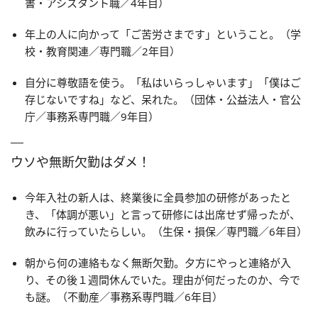
書・アシスタント職／4年目）
年上の人に向かって「ご苦労さまです」ということ。（学
校・教育関連／専門職／2年目）
自分に尊敬語を使う。「私はいらっしゃいます」「僕はご
存じないですね」など、呆れた。（団体・公益法人・官公
庁／事務系専門職／9年目）
ウソや無断欠勤はダメ！
今年入社の新人は、終業後に全員参加の研修があったと
き、「体調が悪い」と言って研修には出席せず帰ったが、
飲みに行っていたらしい。（生保・損保／専門職／6年目）
朝から何の連絡もなく無断欠勤。夕方にやっと連絡が入
り、その後１週間休んでいた。理由が何だったのか、今で
も謎。（不動産／事務系専門職／6年目）