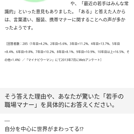
や、「最近の若手はみんな常
識的」といった意見もありました。「ある」と答えた人から
は、言葉遣い、服装、携帯マナーに関することへの声が多か
ったようです。
［回答者数：285（1年目=4.2%、2年目=5.6%、3年目=11.2%、4年目=13.7%、5年目
=8.4%、6年目=9.8%、7年目=10.2%、8年目=8.1%、9年目=10.9%、10年目以上=16.5%、そ
の他=1.4%）／『マイナビウーマン』にて2013年7月にWebアンケート］
そう答えた理由や、あなたが驚いた「若手の
職場マナー」を具体的にお答えください。
自分を中心に世界がまわってる!?