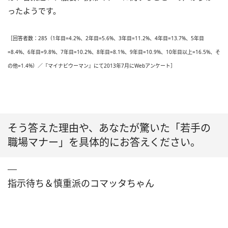
ったようです。
［回答者数：285（1年目=4.2%、2年目=5.6%、3年目=11.2%、4年目=13.7%、5年目
=8.4%、6年目=9.8%、7年目=10.2%、8年目=8.1%、9年目=10.9%、10年目以上=16.5%、そ
の他=1.4%）／『マイナビウーマン』にて2013年7月にWebアンケート］
そう答えた理由や、あなたが驚いた「若手の
職場マナー」を具体的にお答えください。
指示待ち＆慎重派のコマッタちゃん