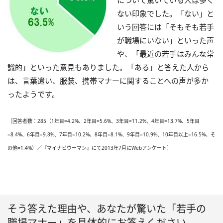
について驚いている人は多く
ない印象でした。「ない」と
いう回答には「そもそも若手
が職場にいない」といった声
や、「最近の若手はみんな常
識的」といった意見もありました。「ある」と答えた人から
は、言葉遣い、服装、携帯マナーに関することへの声が多か
ったようです。
［回答者数：285（1年目=4.2%、2年目=5.6%、3年目=11.2%、4年目=13.7%、5年目
=8.4%、6年目=9.8%、7年目=10.2%、8年目=8.1%、9年目=10.9%、10年目以上=16.5%、そ
の他=1.4%）／『マイナビウーマン』にて2013年7月にWebアンケート］
そう答えた理由や、あなたが驚いた「若手の
職場マナー」を具体的にお答えください。