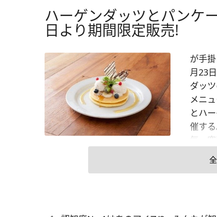
ハーゲンダッツとパンケー
日より期間限定販売!
が手掛
月23
ダッツ
メニュー
とハー
催する。
気・空
イルに
全
ェアは
ボレー
ルバニ
ルク」