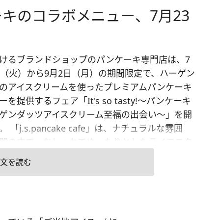
キのコラボメニュー、7月23
けるブランドショップのパンケーキ専門店は、7
日（火）から9月2日（月）の期間限定で、ハーゲン
のアイスクリームを使ったプレミアムパンケーキ
を提供するフェア「It's so tasty!～パンケーキ
ゲンダッツアイスクリーム至福の出会い～」を開
 「j.s.pancake cafe」は、ナチュラルな雰囲
間の中で、おしゃれでゆったりとしたライフスタ
憧れる女性をターゲットにしたカフェ。今回のフ
文を読む
、ハーゲンダッツアイスクリームを使用したコラ
ション企画の第二弾として行うもので、「メープ
ラ」「ベリーストロベリー」「グリーンティーミ
といった3種類の『プレミアムパンケーキ』（各