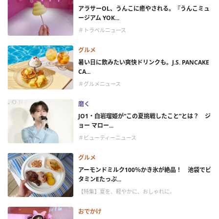
アラサーOL、うんこに癒やされる。『うんこミュ
ージアム YOK...
＃トラベルニュース
グルメ
暑い日に飲みたい爽快ドリンクも。J.S. PANCAKE
CA...
＃グルメニュース
磨く
JO1・白岩瑠姫が“この夏挑戦したこと”とは？ ジ
ョー マロー...
＃ビューティーニュース
グルメ
アーモンドミルク100％かき氷が絶品！ 池袋でビ
タミンEたっぷ...
【特集】夏を、軽やかに、おしゃれに。
おでかけ