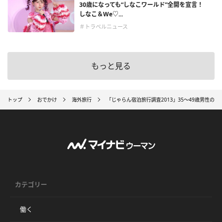
30歳になっても“しなこワールド”全開を宣言！
しなこ＆We♡...
＃トラベルニュース
もっと見る
トップ
おでかけ
海外旅行
「じゃらん宿泊旅行調査2013」35～49歳男性の
カテゴリー
働く