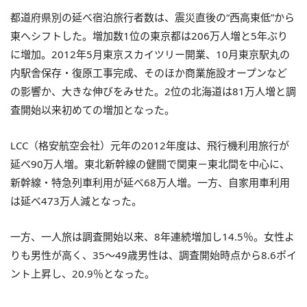
都道府県別の延べ宿泊旅行者数は、震災直後の“西高東低”から
東へシフトした。増加数1位の東京都は206万人増と5年ぶり
に増加。2012年5月東京スカイツリー開業、10月東京駅丸の
内駅舎保存・復原工事完成、そのほか商業施設オープンなど
の影響か、大きな伸びをみせた。2位の北海道は81万人増と調
査開始以来初めての増加となった。
LCC（格安航空会社）元年の2012年度は、飛行機利用旅行が
延べ90万人増。東北新幹線の健闘で関東－東北間を中心に、
新幹線・特急列車利用が延べ68万人増。一方、自家用車利用
は延べ473万人減となった。
一方、一人旅は調査開始以来、8年連続増加し14.5％。女性よ
りも男性が高く、35～49歳男性は、調査開始時点から8.6ポイ
ント上昇し、20.9％となった。