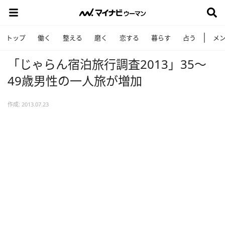
トップ
働く
整える
磨く
恋する
暮らす
占う
メ
「じゃらん宿泊旅行調査2013」35～
49歳男性の一人旅が増加
作成: 2013.07.23