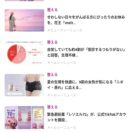
整える
せわしない日々をがんばる方にぴったりのお休み
を。花王「melt...
＃ビューティーニュース
整える
自覚していても約4割が「受診するつもりがない」
と回答。生理不順...
＃ヘルシーニュース
整える
夏の生理を快適に。9割の女性が気になる「ニオ
イ・蒸れ」に応える...
＃ヘルシーニュース
整える
緊急避妊薬「レソエル72」が、公式TikTokアカウ
ントを開設...
＃ヘルシーニュース