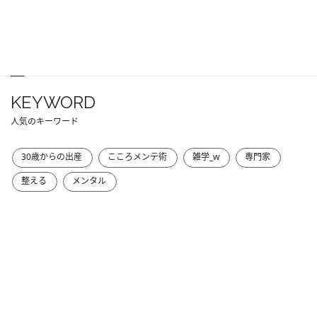
KEYWORD
人気のキーワード
30歳からの出産
こころメンテ術
雑学_w
専門家
整える
メンタル