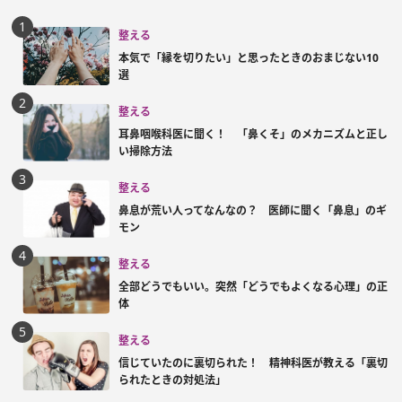
整える
本気で「縁を切りたい」と思ったときのおまじない10
選
整える
耳鼻咽喉科医に聞く！ 「鼻くそ」のメカニズムと正し
い掃除方法
整える
鼻息が荒い人ってなんなの？ 医師に聞く「鼻息」のギ
モン
整える
全部どうでもいい。突然「どうでもよくなる心理」の正
体
整える
信じていたのに裏切られた！ 精神科医が教える「裏切
られたときの対処法」