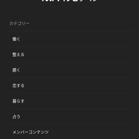
カテゴリー
働く
整える
磨く
恋する
暮らす
占う
メンバーコンテンツ