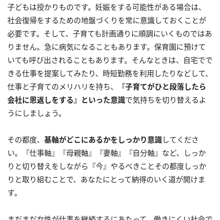
子どもは授かりものです。妊娠をする可能性がある場合は、
社会復帰をするための地盤づくりを常に意識しておくことが
必要です。そして、子育ても計画通りに順調にいくものではあ
りません。急に病気になることもあります。保育園に預けて
いても呼び出されることもあります。そんなときは、自宅でで
きる仕事を提案してみたり、時短勤務を利用したりなどして、
仕事と子育てのメリハリを持ち、
『子育てがひと段落したら
会社に恩返しをする』といった意識
で気持ちを切り替えるよ
うにしましょう。
その都度、
基軸がどこにあるかをしっかり意識
してくださ
い。『仕事軸』『母親軸』『妻軸』『自分軸』など、しっか
りと切り替えをしながら『今』やるべきことその都度しっか
りと取り組むことで、あなたにとって納得のいく道が開けま
す。
まだまだ女性が仕事を継続するにあたって、働きにくい社会で