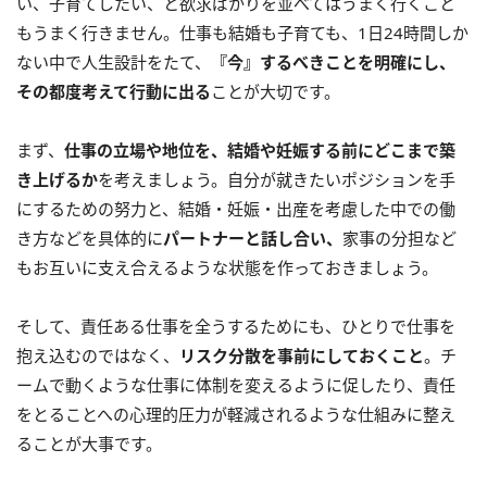
い、子育てしたい、と欲求ばかりを並べてはうまく行くこと
もうまく行きません。仕事も結婚も子育ても、1日24時間しか
ない中で人生設計をたて、
『今』するべきことを明確にし、
その都度考えて行動に出る
ことが大切です。
まず、
仕事の立場や地位を、結婚や妊娠する前にどこまで築
き上げるか
を考えましょう。自分が就きたいポジションを手
にするための努力と、結婚・妊娠・出産を考慮した中での働
き方などを具体的に
パートナーと話し合い、
家事の分担など
もお互いに支え合えるような状態を作っておきましょう。
そして、責任ある仕事を全うするためにも、ひとりで仕事を
抱え込むのではなく、
リスク分散を事前にしておくこと
。チ
ームで動くような仕事に体制を変えるように促したり、責任
をとることへの心理的圧力が軽減されるような仕組みに整え
ることが大事です。