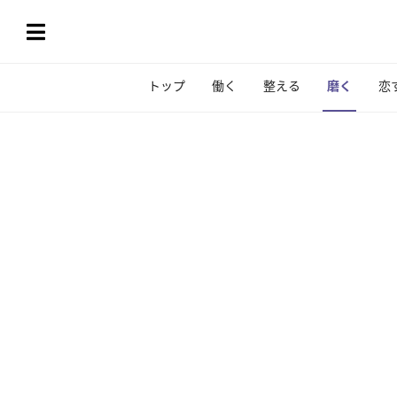
トップ
働く
整える
磨く
恋