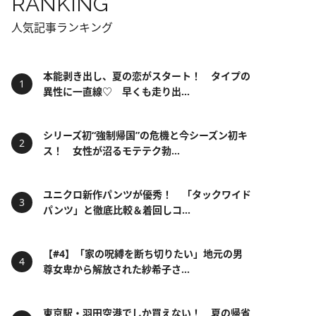
RANKING
人気記事ランキング
本能剥き出し、夏の恋がスタート！ タイプの
異性に一直線♡ 早くも走り出...
シリーズ初“強制帰国”の危機と今シーズン初キ
ス！ 女性が沼るモテテク勃...
ユニクロ新作パンツが優秀！ 「タックワイド
パンツ」と徹底比較＆着回しコ...
【#4】「家の呪縛を断ち切りたい」地元の男
尊女卑から解放された紗希子さ...
東京駅・羽田空港でしか買えない！ 夏の帰省