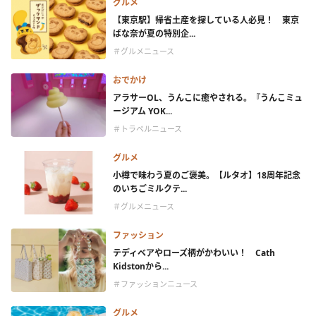
グルメ
【東京駅】帰省土産を探している人必見！ 東京
ばな奈が夏の特別企...
＃グルメニュース
おでかけ
アラサーOL、うんこに癒やされる。『うんこミュ
ージアム YOK...
＃トラベルニュース
グルメ
小樽で味わう夏のご褒美。【ルタオ】18周年記念
のいちごミルクテ...
＃グルメニュース
ファッション
テディベアやローズ柄がかわいい！ Cath
Kidstonから...
＃ファッションニュース
グルメ