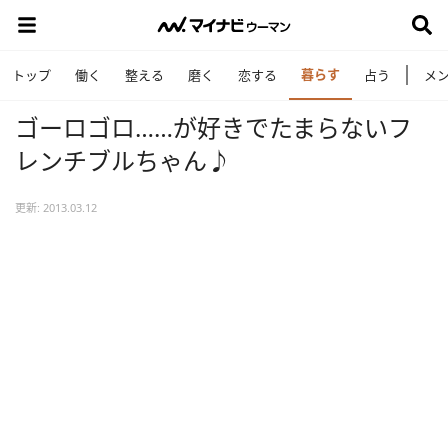
暮らす
トップ
働く
整える
磨く
恋する
占う
メ
ゴーロゴロ……が好きでたまらないフ
レンチブルちゃん♪
更新: 2013.03.12