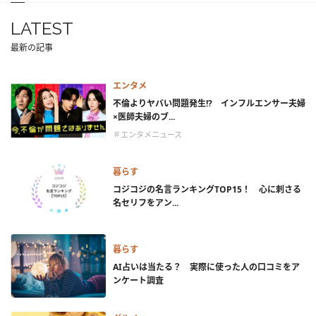
LATEST
最新の記事
エンタメ
不倫よりヤバい問題発生!? インフルエンサー夫婦
×医師夫婦のブ...
＃エンタメニュース
暮らす
コジコジの名言ランキングTOP15！ 心に刺さる
名セリフをアン...
暮らす
AI占いは当たる？ 実際に使った人の口コミをア
ンケート調査