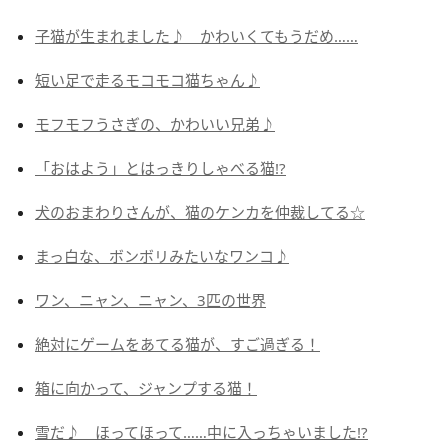
子猫が生まれました♪ かわいくてもうだめ……
短い足で走るモコモコ猫ちゃん♪
モフモフうさぎの、かわいい兄弟♪
「おはよう」とはっきりしゃべる猫!?
犬のおまわりさんが、猫のケンカを仲裁してる☆
まっ白な、ボンボリみたいなワンコ♪
ワン、ニャン、ニャン、3匹の世界
絶対にゲームをあてる猫が、すご過ぎる！
箱に向かって、ジャンプする猫！
雪だ♪ ほってほって……中に入っちゃいました!?