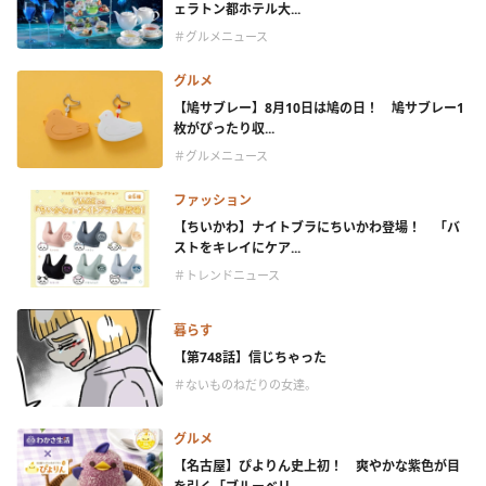
ェラトン都ホテル大...
＃グルメニュース
グルメ
【鳩サブレー】8月10日は鳩の日！ 鳩サブレー1
枚がぴったり収...
＃グルメニュース
ファッション
【ちいかわ】ナイトブラにちいかわ登場！ 「バ
ストをキレイにケア...
＃トレンドニュース
暮らす
【第748話】信じちゃった
＃ないものねだりの女達。
グルメ
【名古屋】ぴよりん史上初！ 爽やかな紫色が目