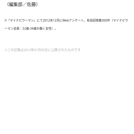
（編集部／佐藤）
※『マイナビウーマン』にて2012年12月にWebアンケート。有効回答数300件（マイナビウ
ーマン会員：22歳-34歳の働く女性）。
※この記事は2013年01月05日に公開されたものです