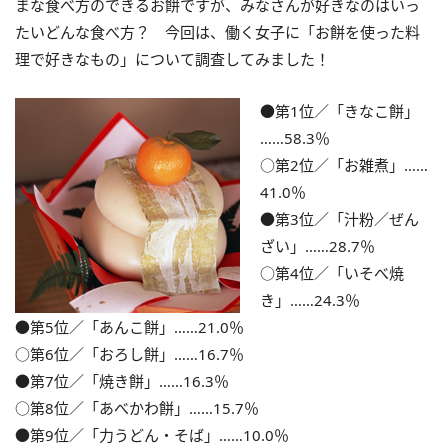
まな食べ方のできるお餅ですが、みなさんが好きなのはいっ
たいどんな食べ方？ 今回は、働く女子に「お餅を使った料
理で好きなもの」について調査してみました！
●第1位／「きなこ餅」
……58.3％
○第2位／「お雑煮」……
41.0％
●第3位／「汁粉／ぜん
ざい」……28.7％
○第4位／「いそべ焼
き」……24.3％
●第5位／「あんこ餅」……21.0％
○第6位／「おろし餅」……16.7％
●第7位／「焼き餅」……16.3％
○第8位／「あべかわ餅」……15.7％
●第9位／「力うどん・そば」……10.0％