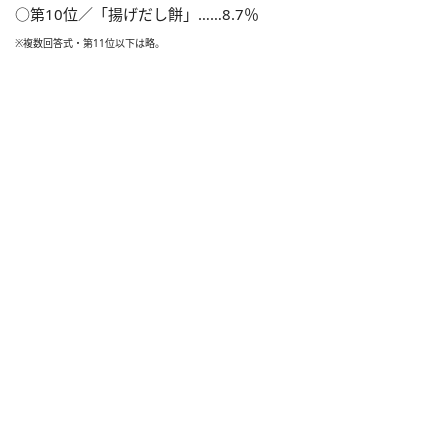
○第10位／「揚げだし餅」……8.7％
※複数回答式・第11位以下は略。