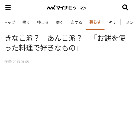
暮らす
トップ
働く
整える
磨く
恋する
占う
メ
きなこ派？ あんこ派？ 「お餅を使
った料理で好きなもの」
作成: 2013.01.05