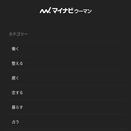
カテゴリー
働く
整える
磨く
恋する
暮らす
占う