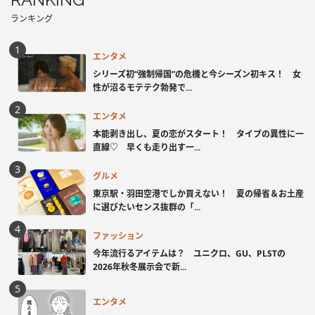
ランキング
エンタメ
シリーズ初“強制帰国”の危機と今シーズン初キス！ 女
性が沼るモテテク勃発で...
エンタメ
本能剥き出し、夏の恋がスタート！ タイプの異性に一
直線♡ 早くも走り出す一...
グルメ
東京駅・羽田空港でしか買えない！ 夏の帰省＆お土産
に選びたいセンス抜群の「...
ファッション
今年流行るアイテムは？ ユニクロ、GU、PLSTの
2026年秋冬展示会で新...
エンタメ