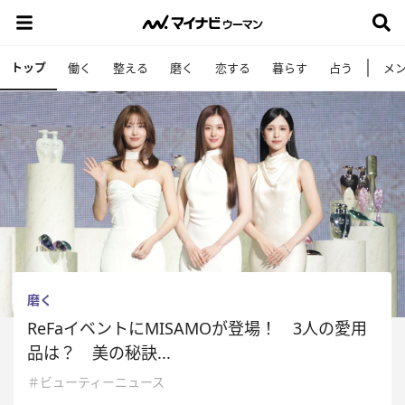
トップ
働く
整える
磨く
恋する
暮らす
占う
メ
磨く
ReFaイベントにMISAMOが登場！ 3人の愛用
品は？ 美の秘訣...
＃ビューティーニュース