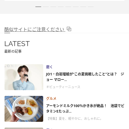
酷似サイトにご注意ください
LATEST
最新の記事
磨く
JO1・白岩瑠姫が“この夏挑戦したこと”とは？ ジ
ョー マロー...
＃ビューティーニュース
グルメ
アーモンドミルク100％かき氷が絶品！ 池袋でビ
タミンEたっぷ...
【特集】夏を、軽やかに、おしゃれに。