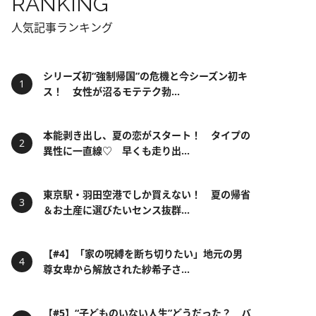
RANKING
人気記事ランキング
シリーズ初“強制帰国”の危機と今シーズン初キ
ス！ 女性が沼るモテテク勃...
本能剥き出し、夏の恋がスタート！ タイプの
異性に一直線♡ 早くも走り出...
東京駅・羽田空港でしか買えない！ 夏の帰省
＆お土産に選びたいセンス抜群...
【#4】「家の呪縛を断ち切りたい」地元の男
尊女卑から解放された紗希子さ...
【#5】“子どものいない人生”どうだった？ バ