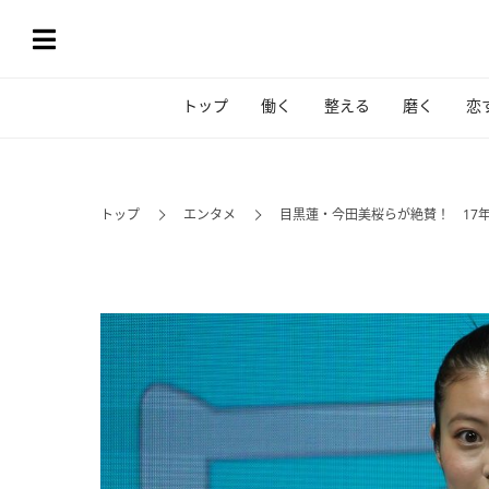
トップ
働く
整える
磨く
恋
トップ
エンタメ
目黒蓮・今田美桜らが絶賛！ 17