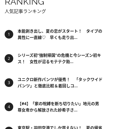
RANKING
人気記事ランキング
本能剥き出し、夏の恋がスタート！ タイプの
異性に一直線♡ 早くも走り出...
シリーズ初“強制帰国”の危機と今シーズン初キ
ス！ 女性が沼るモテテク勃...
ユニクロ新作パンツが優秀！ 「タックワイド
パンツ」と徹底比較＆着回しコ...
【#4】「家の呪縛を断ち切りたい」地元の男
尊女卑から解放された紗希子さ...
東京駅・羽田空港でしか買えない！ 夏の帰省