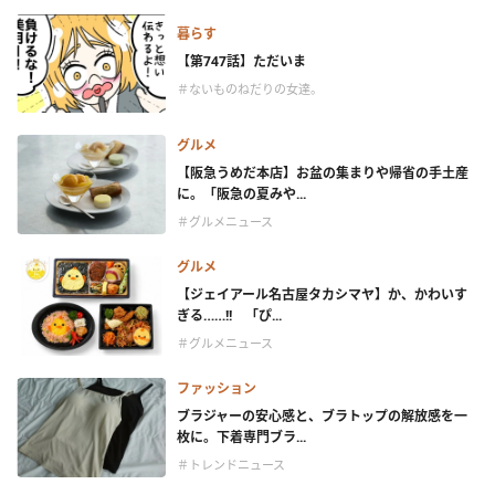
暮らす
【第747話】ただいま
＃ないものねだりの女達。
グルメ
【阪急うめだ本店】お盆の集まりや帰省の手土産
に。「阪急の夏みや...
＃グルメニュース
グルメ
【ジェイアール名古屋タカシマヤ】か、かわいす
ぎる……!! 「ぴ...
＃グルメニュース
ファッション
ブラジャーの安心感と、ブラトップの解放感を一
枚に。下着専門ブラ...
＃トレンドニュース