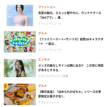
ファッション
真夏の胸元、さらっと軽やかに。ウンナナクール
「364ブラ」、通...
＃トレンドニュース
グルメ
【ファミリーマート×サンリオ】総勢26キャラクタ
ー!! 一度は...
＃トレンドニュース
エンタメ
メンズの脈なしサインは顔に出る!? この世に地獄
があるとするな...
＃ガールオアレディ3考察
グルメ
【無印良品】「ほめられかぼちゃ」シリーズの季
節限定お菓子が全1...
＃グルメニュース