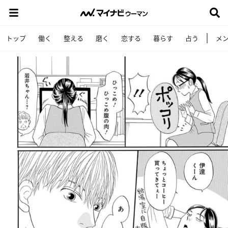
トップ
働く
整える
磨く
恋する
暮らす
占う
メ