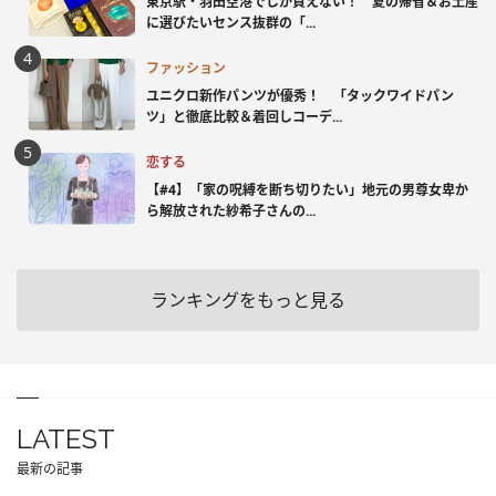
東京駅・羽田空港でしか買えない！ 夏の帰省＆お土産
に選びたいセンス抜群の「...
ファッション
ユニクロ新作パンツが優秀！ 「タックワイドパン
ツ」と徹底比較＆着回しコーデ...
恋する
【#4】「家の呪縛を断ち切りたい」地元の男尊女卑か
ら解放された紗希子さんの...
ランキングをもっと見る
LATEST
最新の記事