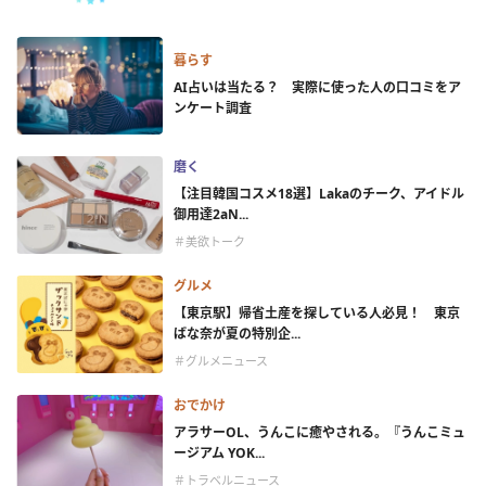
暮らす
AI占いは当たる？ 実際に使った人の口コミをア
ンケート調査
磨く
【注目韓国コスメ18選】Lakaのチーク、アイドル
御用達2aN...
＃美欲トーク
グルメ
【東京駅】帰省土産を探している人必見！ 東京
ばな奈が夏の特別企...
＃グルメニュース
おでかけ
アラサーOL、うんこに癒やされる。『うんこミュ
ージアム YOK...
＃トラベルニュース