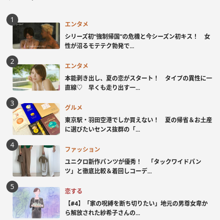
エンタメ
シリーズ初“強制帰国”の危機と今シーズン初キス！ 女
性が沼るモテテク勃発で...
エンタメ
本能剥き出し、夏の恋がスタート！ タイプの異性に一
直線♡ 早くも走り出す一...
グルメ
東京駅・羽田空港でしか買えない！ 夏の帰省＆お土産
に選びたいセンス抜群の「...
ファッション
ユニクロ新作パンツが優秀！ 「タックワイドパン
ツ」と徹底比較＆着回しコーデ...
恋する
【#4】「家の呪縛を断ち切りたい」地元の男尊女卑か
ら解放された紗希子さんの...