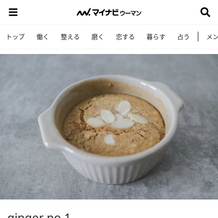
トップ
働く
整える
磨く
恋する
暮らす
占う
メ
ginger no.1